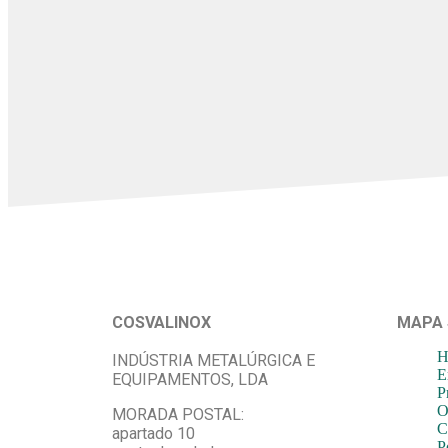
COSVALINOX
MAPA 
H
INDÚSTRIA METALÚRGICA E
E
EQUIPAMENTOS, LDA
P
O
MORADA POSTAL:
C
apartado 10
P