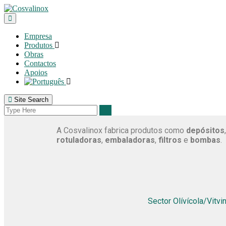
Empresa
Produtos
Obras
Contactos
Apoios
Site Search
A Cosvalinox fabrica produtos como
depósitos
rotuladoras
,
embaladoras
,
filtros
e
bombas
.
Sector Olívícola/Vitvin