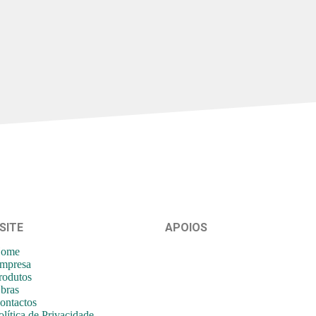
SITE
APOIOS
ome
mpresa
rodutos
bras
ontactos
olítica de Privacidade