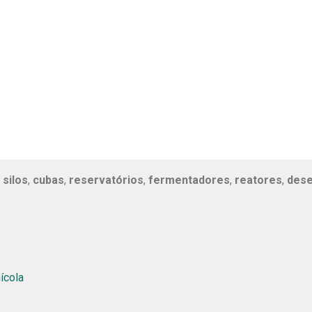
,
silos
,
cubas
,
reservatórios
,
fermentadores
,
reatores
,
des
ícola