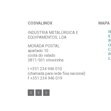
COSVALINOX
MAPA 
H
INDÚSTRIA METALÚRGICA E
E
EQUIPAMENTOS, LDA
P
O
MORADA POSTAL:
C
apartado 10
P
costa do valado
L
3811-501 oliveirinha
t +351 234 946 010
(chamada para rede fixa nacional)
f +351 234 946 019