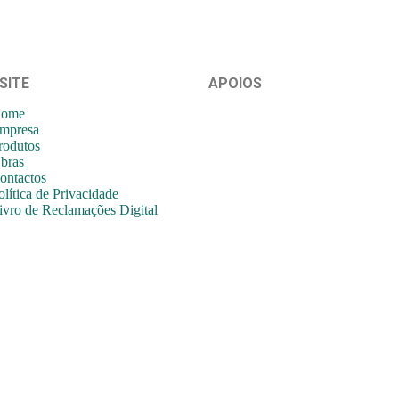
SITE
APOIOS
ome
mpresa
rodutos
bras
ontactos
olítica de Privacidade
ivro de Reclamações Digital